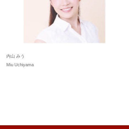
内山 みう
Miu Uchiyama